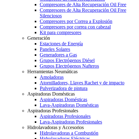
Compresores de Alta Recuperación Oil Free
Compresores de Alta Recuperación Oil Free
Silenciosos
Compresores por Correa a Explosión
Compresores por correa con cabezal
Kit para compresores
Generación
Estaciones de Energía
Paneles Solares
Generadores a Gas
Grupos Electrógenos Diésel
Grupos Electrógenos Nafteros
Herramientas Neumáticas
Amoladoras
Atornilladores, Llaves Rachet y de impacto
Pulverizadora de pintura
Aspiradoras Domésticas
Aspiradoras Domésticas
Lava-Aspiradoras Domésticas
Aspiradoras Profesionales
Aspiradoras Profesionales
Lava-Aspiradoras Profesionales
Hidrolavadoras y Accesorios
Hidrolavadoras a Combustión
Hidrolavadoras Eléctricas