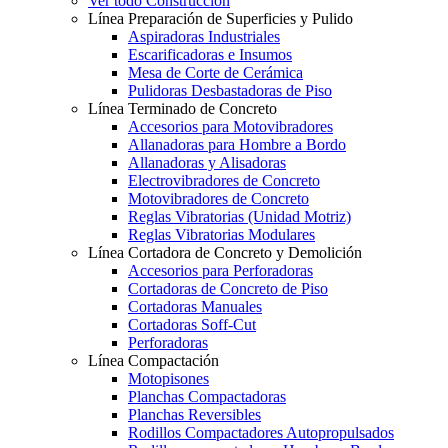
Ver todo Construcción
Línea Preparación de Superficies y Pulido
Aspiradoras Industriales
Escarificadoras e Insumos
Mesa de Corte de Cerámica
Pulidoras Desbastadoras de Piso
Línea Terminado de Concreto
Accesorios para Motovibradores
Allanadoras para Hombre a Bordo
Allanadoras y Alisadoras
Electrovibradores de Concreto
Motovibradores de Concreto
Reglas Vibratorias (Unidad Motriz)
Reglas Vibratorias Modulares
Línea Cortadora de Concreto y Demolición
Accesorios para Perforadoras
Cortadoras de Concreto de Piso
Cortadoras Manuales
Cortadoras Soff-Cut
Perforadoras
Línea Compactación
Motopisones
Planchas Compactadoras
Planchas Reversibles
Rodillos Compactadores Autopropulsados