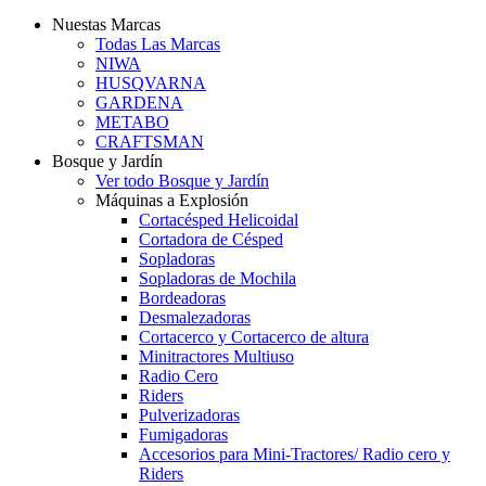
Nuestas Marcas
Todas Las Marcas
NIWA
HUSQVARNA
GARDENA
METABO
CRAFTSMAN
Bosque y Jardín
Ver todo Bosque y Jardín
Máquinas a Explosión
Cortacésped Helicoidal
Cortadora de Césped
Sopladoras
Sopladoras de Mochila
Bordeadoras
Desmalezadoras
Cortacerco y Cortacerco de altura
Minitractores Multiuso
Radio Cero
Riders
Pulverizadoras
Fumigadoras
Accesorios para Mini-Tractores/ Radio cero y
Riders