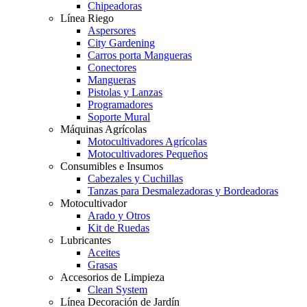
Chipeadoras
Línea Riego
Aspersores
City Gardening
Carros porta Mangueras
Conectores
Mangueras
Pistolas y Lanzas
Programadores
Soporte Mural
Máquinas Agrícolas
Motocultivadores Agrícolas
Motocultivadores Pequeños
Consumibles e Insumos
Cabezales y Cuchillas
Tanzas para Desmalezadoras y Bordeadoras
Motocultivador
Arado y Otros
Kit de Ruedas
Lubricantes
Aceites
Grasas
Accesorios de Limpieza
Clean System
Línea Decoración de Jardín