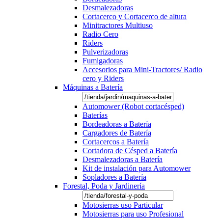
Desmalezadoras
Cortacerco y Cortacerco de altura
Minitractores Multiuso
Radio Cero
Riders
Pulverizadoras
Fumigadoras
Accesorios para Mini-Tractores/ Radio
cero y Riders
Máquinas a Batería
Automower (Robot cortacésped)
Baterías
Bordeadoras a Batería
Cargadores de Batería
Cortacercos a Batería
Cortadora de Césped a Batería
Desmalezadoras a Batería
Kit de instalación para Automower
Sopladores a Batería
Forestal, Poda y Jardinería
Motosierras uso Particular
Motosierras para uso Profesional