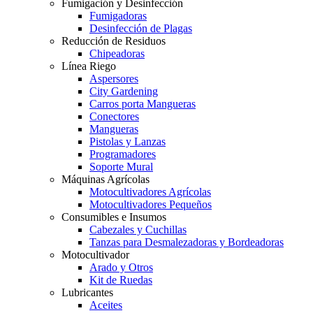
Fumigación y Desinfección
Fumigadoras
Desinfección de Plagas
Reducción de Residuos
Chipeadoras
Línea Riego
Aspersores
City Gardening
Carros porta Mangueras
Conectores
Mangueras
Pistolas y Lanzas
Programadores
Soporte Mural
Máquinas Agrícolas
Motocultivadores Agrícolas
Motocultivadores Pequeños
Consumibles e Insumos
Cabezales y Cuchillas
Tanzas para Desmalezadoras y Bordeadoras
Motocultivador
Arado y Otros
Kit de Ruedas
Lubricantes
Aceites