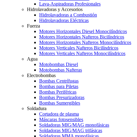
Lava-Aspiradoras Profesionales
Hidrolavadoras y Accesorios
Hidrolavadoras a Combustión
Hidrolavadoras Eléctricas
Fuerza
Motores Horizontales Diesel Monocilíndricos
Motores Horizontales Nafteros Bicilíndricos
Motores Horizontales Nafteros Monocilíndricos
Motores Verticales Nafteros Bicilíndricos
Motores Verticales Nafteros Monocilíndricos
Agua
Motobombas Diesel
Motobombas Nafteras
Electrobombas
Bombas Centrífugas
Bombas para Piletas
Bombas Periféricas
Bombas Presurizadoras
Bombas Sumergibles
Soldadura
Cortadora de plasma
Máscaras fotosensibles
Soldadoras MIG/MAG monofásicas
Soldadoras MIG/MAG trifásicas
Soldadoras MMA monofásicas