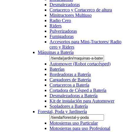
Desmalezadoras
Cortacerco y Cortacerco de altura
Minitractores Multiuso
Radio Cero
Riders
Pulverizadoras
Fumigadoras
Accesorios para Mini-Tractores/ Radio
cero y Riders
Máquinas a Batería
Automower (Robot cortacésped)
Baterías
Bordeadoras a Batería
Cargadores de Batería
Cortacercos a Batería
Cortadora de Césped a Batería
Desmalezadoras a Batería
Kit de instalación para Automower
Sopladores a Batería
Forestal, Poda y Jardinería
Motosierras uso Particular
Motosierras para uso Profesional