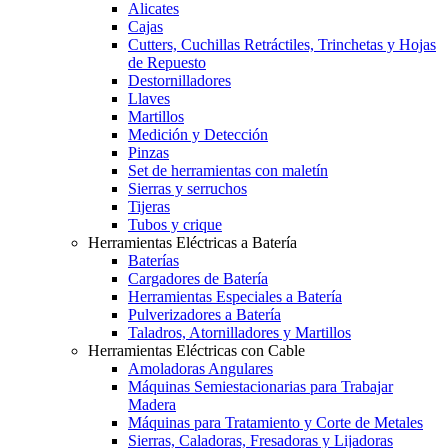
Alicates
Cajas
Cutters, Cuchillas Retráctiles, Trinchetas y Hojas
de Repuesto
Destornilladores
Llaves
Martillos
Medición y Detección
Pinzas
Set de herramientas con maletín
Sierras y serruchos
Tijeras
Tubos y crique
Herramientas Eléctricas a Batería
Baterías
Cargadores de Batería
Herramientas Especiales a Batería
Pulverizadores a Batería
Taladros, Atornilladores y Martillos
Herramientas Eléctricas con Cable
Amoladoras Angulares
Máquinas Semiestacionarias para Trabajar
Madera
Máquinas para Tratamiento y Corte de Metales
Sierras, Caladoras, Fresadoras y Lijadoras